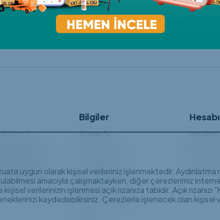
Bilgiler
Hesab
el.com.tr
Anasayfa
Hesabım
2) 269 03 45
Hakkımızda
Siparişle
e Mahallesi,
Hizmetlerimiz
Sıkça Sor
Bulvarı, Doktor
vzuata uygun olarak kişisel verileriniz işlenmektedir. Aydınlatm
man İş Merkezi, No:
349, Beşiktaş /
Özel Stoklar
nulabilmesi amacıyla çalışmaktayken, diğer çerezlerimiz internet
işisel verilerinizin işlenmesi açık rızanıza tabidir. Açık rızanızı
Bülten Aboneliği
neklerinizi kaydedebilirsiniz. Çerezlerle işlenecek olan kişisel
Blog