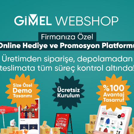
bilgisi için lütfen teklif talep ediniz.
ylaşın
Copy
Print
Email
WhatsApp
Facebook
LinkedIn
Telegram
Messe
Link
X