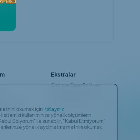
ım
Ekstralar
Gizlilik ve Çerez Politikası
rim
KVKK Aydınlatma Metni
ulan Sorular
Üyelik Sözleşmesi
a metnini okumak için
tıklayınız.
 sitemizi kullanımınıza yönelik ölçümlerin
 "Kabul Ediyorum" ile sunabilir, "Kabul Etmiyorum"
 verilerinize yönelik aydınlatma metnini okumak