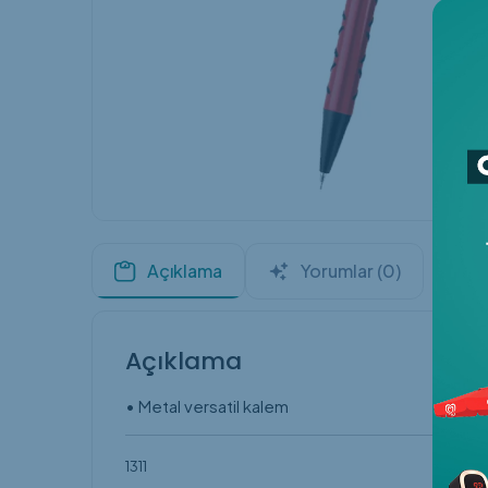
Termos
VIP
Kişisel
Özel Gün
KURUMSAL KUTULAR
Pa
Açıklama
Yorumlar (0)
Açıklama
• Metal versatil kalem
1311