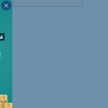
nger
Threads