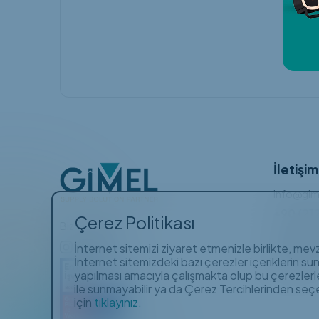
İletişim
info@gim
+90 (21
Çerez Politikası
Bizi Takip Edin
Gayrettep
Barbaros 
İnternet sitemizi ziyaret etmenizle birlikte, me
Orhan Bir
149/3, 34
İnternet sitemizdeki bazı çerezler içeriklerin su
İstanbul
yapılması amacıyla çalışmakta olup bu çerezlerle k
ile sunmayabilir ya da Çerez Tercihlerinden seçe
için
tıklayınız.
Ara